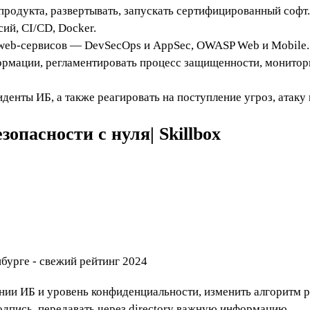
родукта, развертывать, запускать сертифицированный софт. 
ий, CI/CD, Docker.
 web-сервисов — DevSecOps и AppSec, OWASP Web и Mobile.
ормации, регламентировать процесс защищенности, монитори
енты ИБ, а также реагировать на поступление угроз, атаку 
зопасности с нуля| Skillbox
ании ИБ и уровень конфиденциальности, изменить алгоритм
подпись, передавать через directory важную информацию.