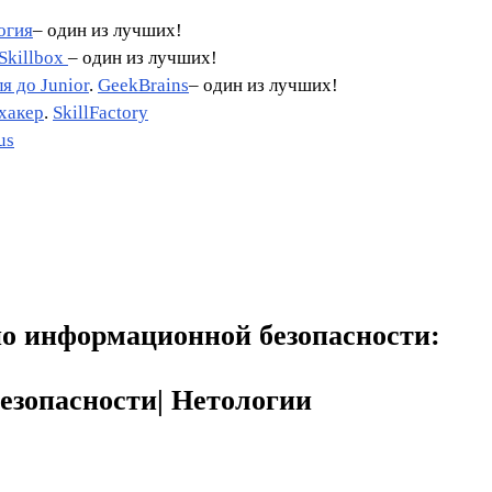
огия
– один из лучших!
 Skillbox
– один из лучших!
я до Junior
.
GeekBrains
– один из лучших!
акер
.
SkillFactory
us
по информационной безопасности:
езопасности| Нетологии