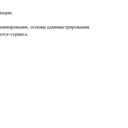
мации.
раммирование, основы администрирования.
erce-сервиса.