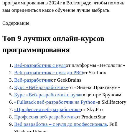
программирования в 2024г в Волгограде, чтобы помочь
вам определиться какое обучение лучше выбрать.
Содержание
Топ 9 лучших онлайн-курсов
программирования
Веб-разработчик с нуля
от платформы «Нетология»
Веб-разработчик с нуля до PRO
от Skillbox
Веб-разработчик
от GeekBrains
Курс «Веб‑разработчик»
от «Яндекс.Практикум»
Курс «Веб-разработчик с нуля»
в центре Бруноям
«Fullstack веб-разработчик на Python»
в Skillfactory
«Профессия веб-разработчик»
от Sky.Pro
Профессия веб-разработчик
от ProductStar
Веб разработка – с нуля до профессионала
. Full
Stack от Udemy