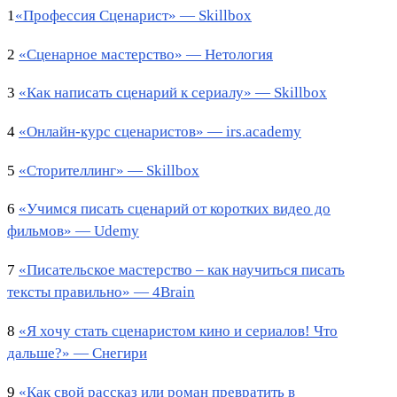
1
«Профессия Сценарист» — Skillbox
2
«Сценарное мастерство» — Нетология
3
«Как написать сценарий к сериалу» — Skillbox
4
«Онлайн-курс сценаристов» — irs.academy
5
«Сторителлинг» — Skillbox
6
«Учимся писать сценарий от коротких видео до
фильмов» — Udemy
7
«Писательское мастерство – как научиться писать
тексты правильно» — 4Brain
8
«Я хочу стать сценаристом кино и сериалов! Что
дальше?» — Снегири
9
«Как свой рассказ или роман превратить в