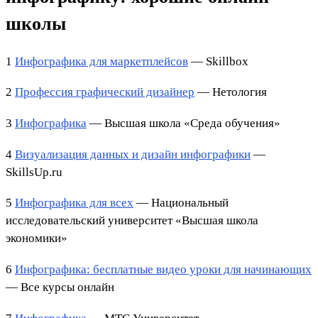
школы
1
Инфографика для маркетплейсов
— Skillbox
2
Профессия графический дизайнер
— Нетология
3
Инфографика
— Высшая школа «Среда обучения»
4
Визуализация данных и дизайн инфографики
—
SkillsUp.ru
5
Инфографика для всех
— Национальный
исследовательский университет «Высшая школа
экономики»
6
Инфографика: бесплатные видео уроки для начинающих
— Все курсы онлайн