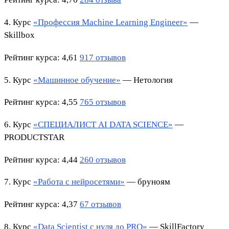
4. Курс
«Профессия Machine Learning Engineer»
—
Skillbox
Рейтинг курса
: 4,61
917 отзывов
5. Курс
«Машинное обучение»
— Нетология
Рейтинг курса
: 4,55
765 отзывов
6. Курс
«СПЕЦИАЛИСТ AI DATA SCIENCE»
—
PRODUCTSTAR
Рейтинг курса
: 4,44
260 отзывов
7. Курс
«Работа с нейросетями»
— бруноям
Рейтинг курса
: 4,37
67 отзывов
8. Курс
«Data Scientist с нуля до PRO»
— SkillFactory